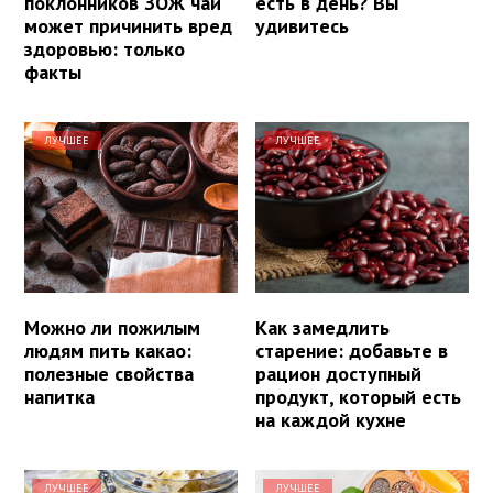
поклонников ЗОЖ чай
есть в день? Вы
может причинить вред
удивитесь
здоровью: только
факты
ЛУЧШЕЕ
ЛУЧШЕЕ
Можно ли пожилым
Как замедлить
людям пить какао:
старение: добавьте в
полезные свойства
рацион доступный
напитка
продукт, который есть
на каждой кухне
ЛУЧШЕЕ
ЛУЧШЕЕ