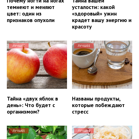
Почему ногти на ногах
Тайна вашей
темнеют и меняют
усталости: какой
цвет: один из
«здоровый» ужин
признаков опухоли
крадет вашу энергию и
красоту
ЛУЧШЕЕ
ЛУЧШЕЕ
Тайна «двух яблок в
Названы продукты,
день»: Что будет с
которые побеждают
организмом?
стресс
ЛУЧШЕЕ
ЛУЧШЕЕ