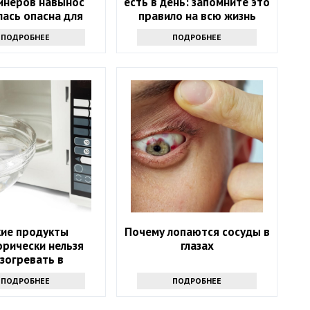
йнеров навынос
есть в день: запомните это
лась опасна для
правило на всю жизнь
здоровья
ПОДРОБНЕЕ
ПОДРОБНЕЕ
кие продукты
Почему лопаются сосуды в
орически нельзя
глазах
зогревать в
лновке и почему:
ПОДРОБНЕЕ
ПОДРОБНЕЕ
еты экспертов