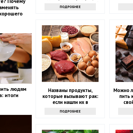
те? Почему
который есть на каждой
узн
аменять
ПОДРОБНЕЕ
кухне
 хорошего
пить людям
Названы продукты,
Можно л
а: итоги
которые вызывают рак:
пить 
если нашли их в
сво
холодильнике -
ПОДРОБНЕЕ
выбрасывайте