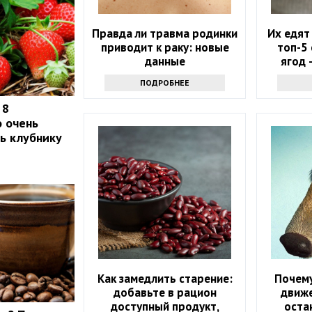
Правда ли травма родинки
Их едят
приводит к раку: новые
топ-5
данные
ягод 
ра
ПОДРОБНЕЕ
 8
о очень
ть клубнику
Как замедлить старение:
Почему
добавьте в рацион
движе
доступный продукт,
оста