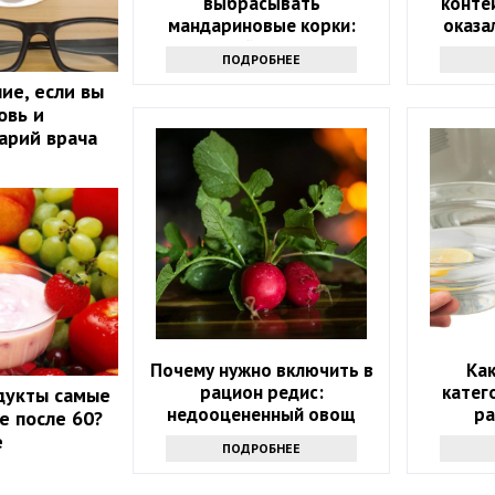
выбрасывать
конте
мандариновые корки:
оказа
лучше залейте их уксусом
ПОДРОБНЕЕ
ие, если вы
овь и
арий врача
Почему нужно включить в
Ка
рацион редис:
катег
дукты самые
недооцененный овощ
ра
е после 60?
микрово
е
ПОДРОБНЕЕ
сов