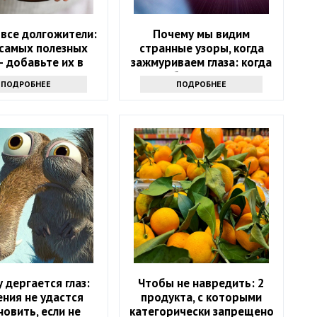
 все долгожители:
Почему мы видим
 самых полезных
странные узоры, когда
– добавьте их в
зажмуриваем глаза: когда
цион в июне
стоит обратиться к врачу
ПОДРОБНЕЕ
ПОДРОБНЕЕ
 дергается глаз:
Чтобы не навредить: 2
ния не удастся
продукта, с которыми
новить, если не
категорически запрещено