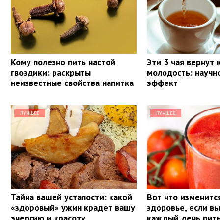
Кому полезно пить настой
Эти 3 чая вернут
гвоздики: раскрыты
молодость: научн
неизвестные свойства напитка
эффект
ЛУЧШЕЕ
ЛУЧШЕЕ
Тайна вашей усталости: какой
Вот что изменитс
«здоровый» ужин крадет вашу
здоровье, если в
энергию и красоту
каждый день пит