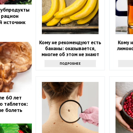
субпродукты
 рацион
й источник
Кому не рекомендуют есть
Кому н
бананы: оказывается,
лимоно
многие об этом не знают
ПОДРОБНЕЕ
ле 60 лет
о таблеток:
не болеть