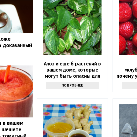
 коже
о доказанный
Алоэ и еще 6 растений в
вашем доме, которые
«клу
могут быть опасны для
почему 
вашего здоровья
людей
ПОДРОБНЕЕ
налег
я в вашем
ы начнете
ь томатный