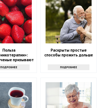
Польза
Раскрыты простые
бникотерапии»:
способы прожить дольше
ученые призывают
 в возрасте 50+
ПОДРОБНЕЕ
ПОДРОБНЕЕ
ать на эту ягоду