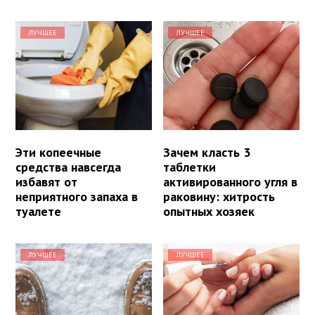
ЛУЧШЕЕ
ЛУЧШЕЕ
Эти копеечные
Зачем класть 3
средства навсегда
таблетки
избавят от
активированного угля в
неприятного запаха в
раковину: хитрость
туалете
опытных хозяек
ЛУЧШЕЕ
ЛУЧШЕЕ