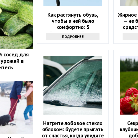
Как растянуть обувь,
Жирное 
чтобы в ней было
— не 
комфортно: 5
средс
действенных лайфхаков
ПОДРОБНЕЕ
й сосед для
 урожай в
итесь
Натрите лобовое стекло
Секр
яблоком: будете прыгать
клубник
от счастья, когда увидите
доб