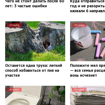
Чего не стоит делать после 60
Куда отправиться
лет: 3 частые ошибки
год и не разорит
назвали 6 направ
ЛУЧШЕЕ
ЛУЧШЕЕ
Останется одна труха: легкий
Положите мел пря
способ избавиться от пня на
— вся семья расце
участке
вонь исчезнет
ЛУЧШЕЕ
ЛУЧШЕЕ