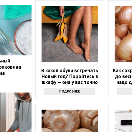
ьный
 раковина
В какой обуви встречать
Как сох
аз
Новый год? Поройтесь в
до весн
шкафу — она у вас точно
надо с
есть
ПОДРОБНЕЕ