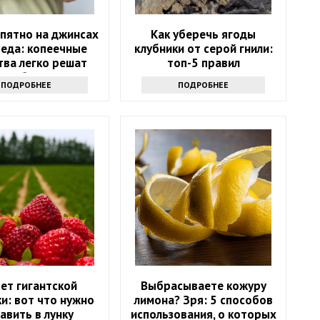
пятно на джинсах
Как уберечь ягоды
беда: копеечные
клубники от серой гнили:
тва легко решат
топ-5 правил
проблему
ПОДРОБНЕЕ
ПОДРОБНЕЕ
ет гигантской
Выбрасываете кожуру
и: вот что нужно
лимона? Зря: 5 способов
авить в лунку
использования, о которых