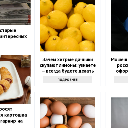
 старые
 интересных
Зачем хитрые дачники
Мошенн
скупают лимоны: узнаете
росс
— всегда будете делать
офор
так
дис
ПОДРОБНЕЕ
росят
ая картошка
 гарнир на