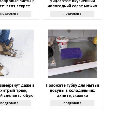
лавровые листы в
яйца: этот вкуснейший
те: этот секрет
новогодний салат можно
т лишь единицы
приготовить за 5 минут
ПОДРОБНЕЕ
ПОДРОБНЕЕ
 замерзнут даже в
Положите губку для мытья
 хитрый трюк,
посуды в холодильник:
й сделает любую
ахнете, сколько
 в разы теплее
надоевших проблем это
ПОДРОБНЕЕ
ПОДРОБНЕЕ
решит