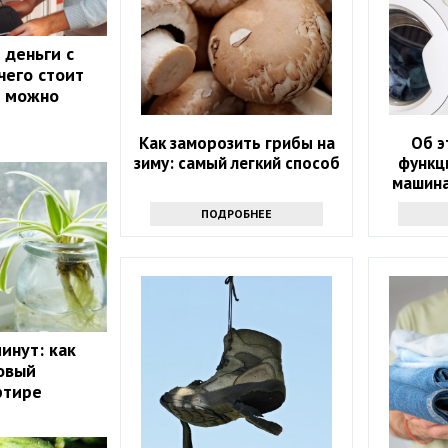
 деньги с
 чего стоит
м можно
Как заморозить грибы на
Об э
зиму: самый легкий способ
функц
машина
ПОДРОБНЕЕ
инут: как
овый
ртире