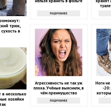
нельзя хранить в фольге
хранят 
туале
знаю
ПОДРОБНЕЕ
промокнут:
ский трюк,
 сухость в
Агрессивность не так уж
Ноги не
плоха. Учёные выяснили, в
-20:
чём преимущество
которы
 в несколько
токсиков
обувь
ные хозяйки
ПОДРОБНЕЕ
так