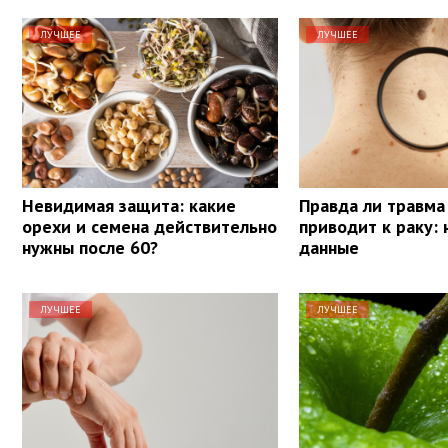
ЛУЧШЕЕ
ЛУЧШЕЕ
Невидимая защита: какие
Правда ли травма
орехи и семена действительно
приводит к раку:
нужны после 60?
данные
ЛУЧШЕЕ
ЛУЧШЕЕ