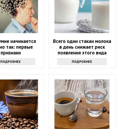
умие начинается
Всего один стакан молока
но так: первые
в день снижает риск
признаки
появления этого вида
рака. Но помогает не
ПОДРОБНЕЕ
ПОДРОБНЕЕ
только молоко