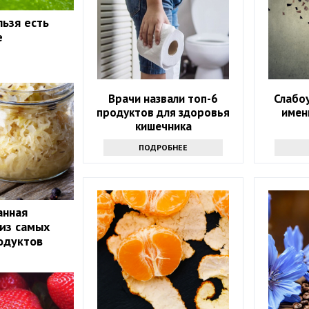
льзя есть
е
Врачи назвали топ-6
Слабо
продуктов для здоровья
имен
кишечника
ПОДРОБНЕЕ
анная
 из самых
одуктов