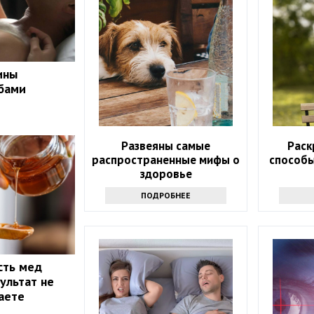
ины
бами
Развеяны самые
Раск
распространенные мифы о
способ
здоровье
ПОДРОБНЕЕ
сть мед
ультат не
маете