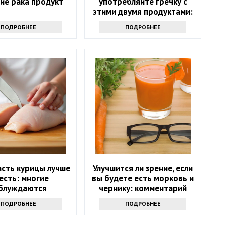
ие рака продукт
употребляйте гречку с
этими двумя продуктами:
возможны опасные
ПОДРОБНЕЕ
ПОДРОБНЕЕ
последствия
асть курицы лучше
Улучшится ли зрение, если
 есть: многие
вы будете есть морковь и
блуждаются
чернику: комментарий
врача
ПОДРОБНЕЕ
ПОДРОБНЕЕ