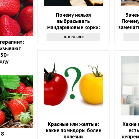
Почему нельзя
Зачем
выбрасывать
Почему
мандариновые корки:
заменять
лучше залейте их уксусом
ПОДРОБНЕЕ
терапии»:
ризывают
 50+
году
Красные или желтые:
Какие 
какие помидоры более
есть
 8
полезны
непрем