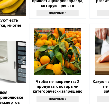
принести цикорий: правда,
развит
которую принято
утаивать
ПОДРОБНЕЕ
уют есть
тся, многие
Чтобы не навредить: 2
Какую ч
продукта, с которыми
не
категорически запрещено
за
льзя
сочетать мандарины
кроволновке
ПОДРОБНЕЕ
 экспертов