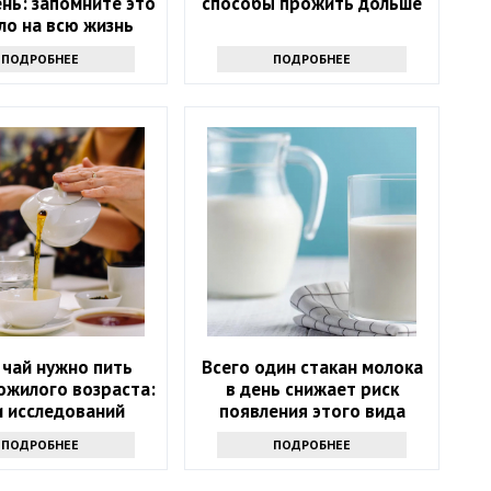
ень: запомните это
способы прожить дольше
ло на всю жизнь
ПОДРОБНЕЕ
ПОДРОБНЕЕ
 чай нужно пить
Всего один стакан молока
ожилого возраста:
в день снижает риск
и исследований
появления этого вида
рака. Но помогает не
ПОДРОБНЕЕ
ПОДРОБНЕЕ
только молоко