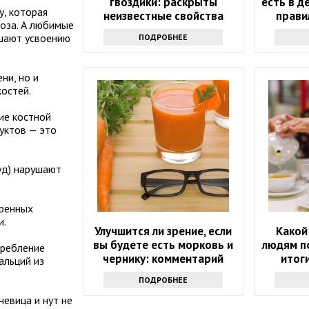
гвоздики: раскрыты
есть в д
, которая
неизвестные свойства
прави
роза. А любимые
напитка
ешают усвоению
ПОДРОБНЕЕ
ни, но и
остей.
ие костной
руктов — это
уд) нарушают
еренных
и.
Улучшится ли зрение, если
Какой
вы будете есть морковь и
людям п
требление
чернику: комментарий
итог
альций из
врача
ПОДРОБНЕЕ
чевица и нут не