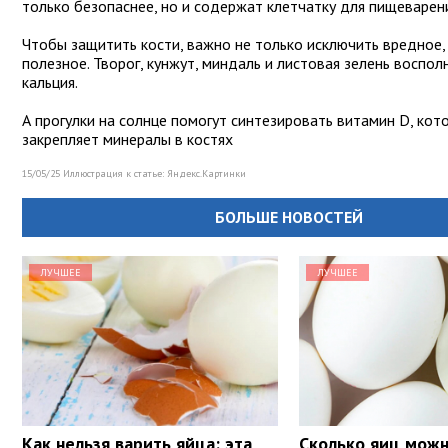
только безопаснее, но и содержат клетчатку для пищеварен
Чтобы защитить кости, важно не только исключить вредное,
полезное. Творог, кунжут, миндаль и листовая зелень воспо
кальция.
А прогулки на солнце помогут синтезировать витамин D, кот
закрепляет минералы в костях
15/05/25 Иллюстрация к статье:
Яндекс.Картинки
БОЛЬШЕ НОВОСТЕЙ
ЛУЧШЕЕ
ЛУЧШЕЕ
Как нельзя варить яйца: эта
Сколько яиц можн