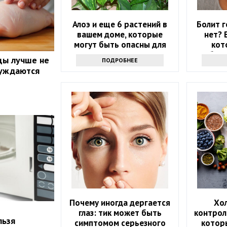
Алоэ и еще 6 растений в
Болит г
вашем доме, которые
нет? 
могут быть опасны для
кот
вашего здоровья
избави
цы лучше не
ПОДРОБНЕЕ
луждаются
Почему иногда дергается
Хо
глаз: тик может быть
контрол
льзя
симптомом серьезного
котор