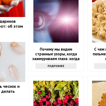
ндаринов
рот: об этом
Почему мы видим
С чем 
странные узоры, когда
пельме
зажмуриваем глаза: когда
стоит обратиться к врачу
ПОДРОБНЕЕ
ь чеснок и
о делать