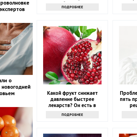
кроволновке
заболевания
которы
ПОДРОБНЕЕ
 экспертов
или о
 новогодней
Какой фрукт снижает
Пробле
ровьем
давление быстрее
пять п
лекарств? Он есть в
ре
каждом магазине
ПОДРОБНЕЕ