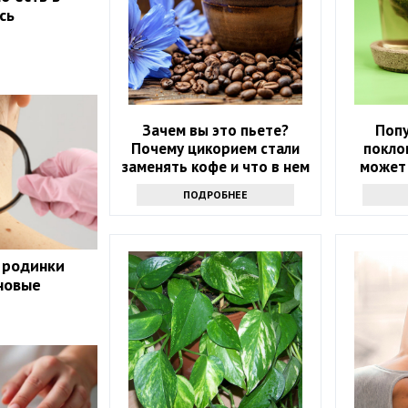
сь
Зачем вы это пьете?
Поп
Почему цикорием стали
покло
заменять кофе и что в нем
может
хорошего
здоров
ПОДРОБНЕЕ
 родинки
 новые