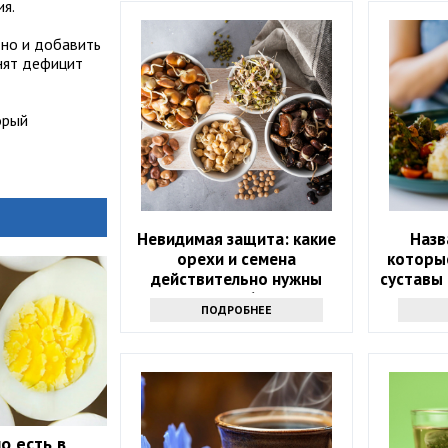
ия.
 но и добавить
лнят дефицит
орый
Невидимая защита: какие
Назв
орехи и семена
которые
действительно нужны
суставы 
после 60?
ПОДРОБНЕЕ
о есть в