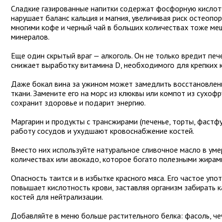
Сладкие газированные напитки содержат фосфорную кислоту
нарушает баланс кальция и магния, увеличивая риск остеопо
многими кофе и черный чай в больших количествах тоже м
минералов.
Еще один скрытый враг — алкоголь. Он не только вредит пече
снижает выработку витамина D, необходимого для крепких к
Даже бокал вина за ужином может замедлить восстановлен
ткани. Замените его на морс из клюквы или компот из сухоф
сохранит здоровье и подарит энергию.
Маргарин и продукты с трансжирами (печенье, торты, фастф
работу сосудов и ухудшают кровоснабжение костей.
Вместо них используйте натуральное сливочное масло в ум
количествах или авокадо, которое богато полезными жирам
Опасность таится и в избытке красного мяса. Его частое упо
повышает кислотность крови, заставляя организм забирать к
костей для нейтрализации.
Добавляйте в меню больше растительного белка: фасоль, че