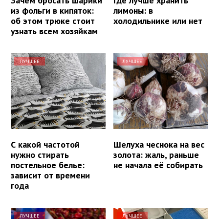
Зачем бросать шарики
Где лучше хранить
из фольги в кипяток:
лимоны: в
об этом трюке стоит
холодильнике или нет
узнать всем хозяйкам
ЛУЧШЕЕ
ЛУЧШЕЕ
С какой частотой
Шелуха чеснока на вес
нужно стирать
золота: жаль, раньше
постельное белье:
не начала её собирать
зависит от времени
года
ЛУЧШЕЕ
ЛУЧШЕЕ