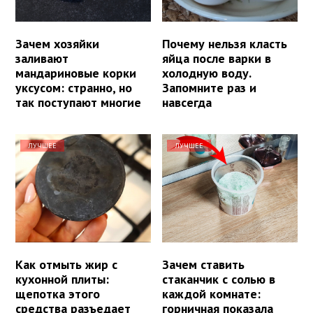
Зачем хозяйки
Почему нельзя класть
заливают
яйца после варки в
мандариновые корки
холодную воду.
уксусом: странно, но
Запомните раз и
так поступают многие
навсегда
ЛУЧШЕЕ
ЛУЧШЕЕ
Как отмыть жир с
Зачем ставить
кухонной плиты:
стаканчик с солью в
щепотка этого
каждой комнате:
средства разъедает
горничная показала